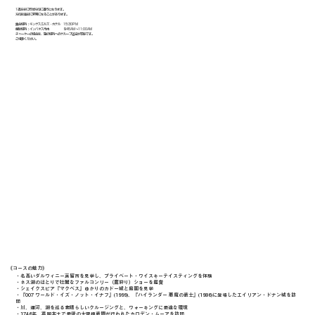
1週おきに反対方向に運行となります。
方向は直前に変更になることがあります。
集合場所：キングスミルズ・ホテル 15:30PM
解散場所：インバネス市内 9:45AM～11:00AM
チャーターの場合は、別の場所へのグループ送迎が可能です。
ご相談ください。
《​コースの魅力》
・名高いダルウィニー蒸留所を見学し、プライベート・ウイスキーテイスティングを体験
・ネス湖のほとりで壮麗なファルコンリー（鷹狩り）ショーを鑑賞
・シェイクスピア『マクベス』ゆかりのカドー城と庭園を見学
・『007 ワールド・イズ・ノット・イナフ』(1999)、『ハイランダー 悪魔の戦士』(1986)に登場したエイリアン・ドナン城を訪
問
・川、運河、湖を巡る素晴らしいクルージングと、ウォーキングに最適な環境
・1746年、英国本土で最後の大規模戦闘が行われたカロデン・ムーアを訪問