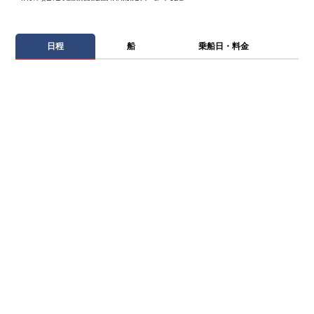
日程
船
乗船日・料金