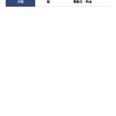
日程
船
乗船日・料金