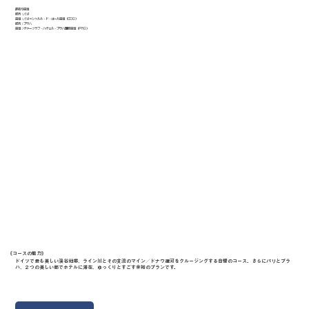
最寄り空港
都市：パリ
空港：パリ＝シャルル・ド・ゴール空港（CDG）
都市：プラハ
空港：ヴァーツラフ・ハヴェル・プラハ国際空港（PRG）
《​コースの魅力》
ドイツで最も美しい渓谷地帯、ライン川とその支流のマイン／ドナウ運河をクルージングする自慢のコース。さらにパリとプラ
ハ、２つの美しい都でホテルに滞在、ゆっくりとすごす余裕のプランです。