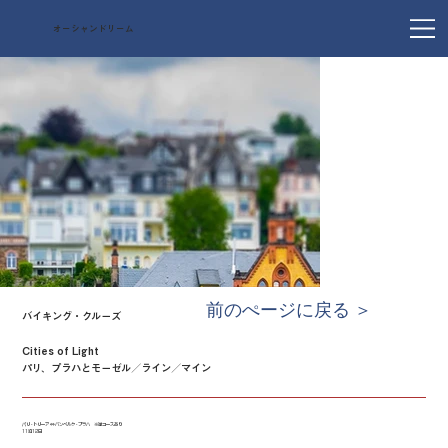
オーシャンドリーム
前のぺージに戻る ＞
バイキング・クルーズ
Cities of Light
パリ、プラハとモーゼル／ライン／マイン
パリ - トリーア ⇔ バンベルク - プラハ ※逆コースあり
11泊12日