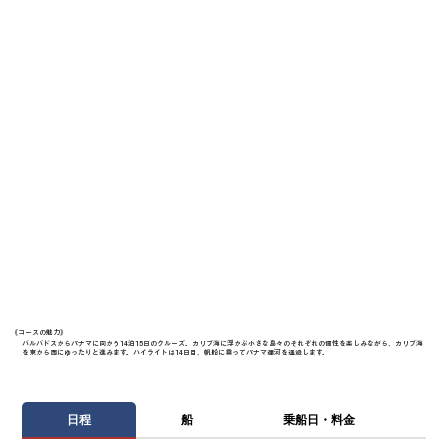
《​コースの魅力》
バルバドスからパナマに向かう14泊15日のクルーズ。カリブ海に浮かぶ小さな島々のそれぞれの個性を楽しみながら、カリブ海
を東から西にゆったりと進みます。ハイライトは14日目、帆船に乗ってパナマ運河を通過します。
日程
船
乗船日・料金