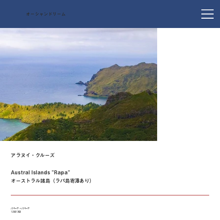
オーシャンドリーム
アラヌイ・クルーズ
Austral Islands ”Rapa”
オーストラル諸島（ラパ島寄港あり）
パペーテ → パペーテ
12泊13日