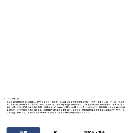
《​コースの魅力》
タヒチの南約600キロに位置し、鮮やかなブルーのラグーンと真っ白な砂浜が美しいコントラストを描く秘境・オーストラル諸
島。険しい山々や緑豊かな高野が広がるこの地には、独自の宗教儀礼が行われていた先欧州期の考古学的遺構や、絵画のように
美しい村々で今も伝統の編み物や農業・漁業を営む約6,800人の穏やかな暮らしが息づいています。貨物客船アランイ5号の快適
な航海で、かつて古代の埋葬地でもあった神秘的な断崖や洞窟を巡り、8月から10月には岸近くまで出産に訪れるザトウクジラ
たちの姿に感動する、知的好奇心と手つかずの大自然に満ちた特別な南太平洋クルーズへ。
日程
船
乗船日・料金