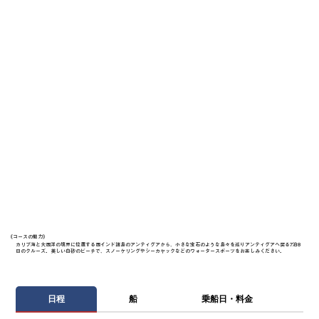
《​コースの魅力》
カリブ海と大西洋の境界に位置する西インド諸島のアンティグアから、小さな宝石のような島々を巡りアンティグアへ戻る7泊8
日のクルーズ。美しい白砂のビーチで、スノーケリングやシーカヤックなどのウォータースポーツをお楽しみください。
日程
船
乗船日・料金