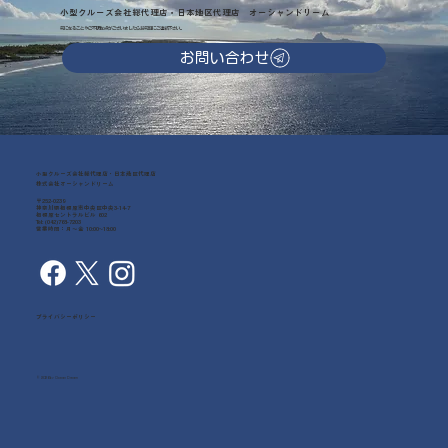
小型クルーズ会社総代理店・日本地区代理店 オーシャンドリーム
気になることやご不明な点がございましたらお気軽にご連絡下さい。
お問い合わせ
小型クルーズ会社総代理店・日本地区代理店
株式会社オーシャンドリーム
〒252-0239
神奈川県相模原市中央区中央3-14-7
相模原セントラルビル 602
Tel: (042)768-7203
営業時間：月～金 10:00~18:00
プライバシーポリシー
© 2026 by Ocean Dream