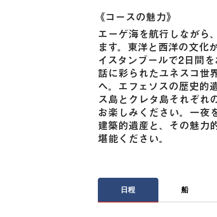
《​コースの魅力》
エーゲ海を航行しながら
ます。東洋と西洋の文化
イスタンブールで2日間を
話に彩られたユネスコ世
へ。エフェソスの歴史的
ス島とクレタ島それぞれ
お楽しみください。一夜
建築的遺産と、その魅力
堪能ください。
日程
船