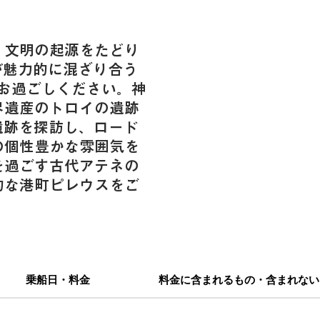
、文明の起源をたどり
が魅力的に混ざり合う
お過ごしください。神
界遺産のトロイの遺跡
遺跡を探訪し、ロード
の個性豊かな雰囲気を
を過ごす古代アテネの
的な港町ピレウスをご
乗船日・料金
料金に含まれるもの・含まれない