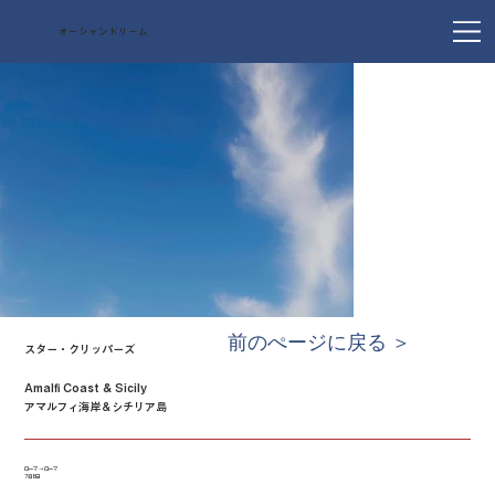
オーシャンドリーム
前のぺージに戻る ＞
スター・クリッパーズ
Amalfi Coast & Sicily
アマルフィ海岸＆シチリア島
ローマ → ローマ
7泊8日