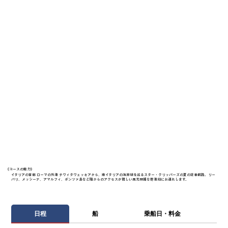
《​コースの魅力》
イタリアの首都 ローマの外港 チヴィタヴェッキアから、南イタリアの海岸線を巡るスター・クリッパーズの夏の定番航路。リー
パリ、メッシーナ、アマルフィ、ポンツァ島など陸からのアクセスが難しい風光明媚な寄港地にお連れします。
日程
船
乗船日・料金