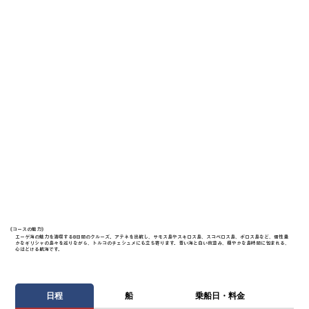
《​コースの魅力》
エーゲ海の魅力を満喫する8日間のクルーズ。アテネを出航し、サモス島やスキロス島、スコペロス島、ポロス島など、個性豊
かなギリシャの島々を巡りながら、トルコのチェシュメにも立ち寄ります。青い海と白い街並み、穏やかな島時間に包まれる、
心ほどける航海です。
日程
船
乗船日・料金