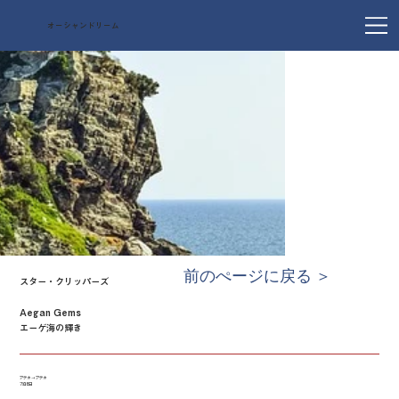
オーシャンドリーム
前のぺージに戻る ＞
スター・クリッパーズ
Aegan Gems
エーゲ海の輝き
アテネ → アテネ
7泊8日