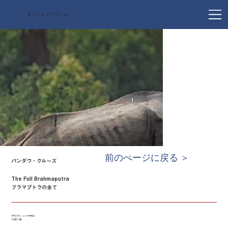
オーシャンドリーム
前のぺージに戻る ＞
パンダウ・クルーズ
The Full Brahmaputra
ブラマプトラの全て
グワハティ → シブサガル
10泊11日