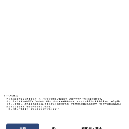
《​コースの魅力》
アッサム渓谷のさらに奥までクルーズ。パンダウの新しい10泊のコースはブラマプトラ川の真の冒険です。
グワハティから第2の都市ディブルガルを目指して、約450Kmを遡りながら、アッサムの豊富な野生生物を求めて、国立公園で
サファリを体験し、広大な川の水系に沿って暮らす人々の多様でユニークな文化をご覧いただきます。パンダウの船は超低吃水
船だからこそできる、他では体験できない旅です。
（注：日程はご参考まで、変更になる可能性があります。）
日程
船
乗船日・料金