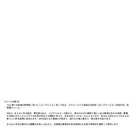
《​コースの魅力》
12人乗りの快適な探検船「M/S ショーヴェイエン号」で巡る、スヴァールバル諸島の7泊8日（ロングヤービエン前泊付き）北
極圏クルーズ。
5月は、きらめく氷の世界、雪化粧の山々、パステルカラーの空など、息をのむほど純粋で美しい冬の絶景が広がる季節。親離
れを控えたホッキョクグマの子供が初めての冒険に出かけ、冬毛をまとったホッキョクギツネや、氷の上で休むセイウチなどの
愛らしい野生動物に出会えます。6月を迎えると雪解けが始まり、鳥たちが崖に集まり、夏の訪れを告げます。
きらめく氷河の航行や上陸観光を楽しみながら、北極圏の象徴的な野生動物たちを探す神秘的な冒険へご案内します。