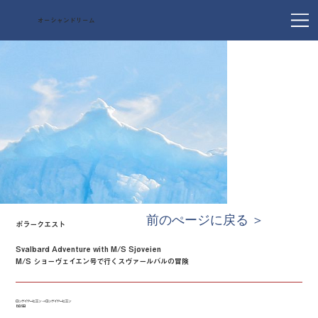
オーシャンドリーム
前のぺージに戻る ＞
ポラークエスト
Svalbard Adventure with M/S Sjøveien
M/S ショーヴェイエン号で行くスヴァールバルの冒険
ロングイヤービエン → ロングイヤービエン
8泊9日