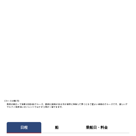
《​コースの魅力》
歴史の都ローマ発着の5泊6日クルーズ。帆船に興味がある方が最初に体験して頂くにも丁度よい期間のクルーズです。美しいア
マルフィ海岸沿いのソレントではナポリ湾が一望できます。
日程
船
乗船日・料金