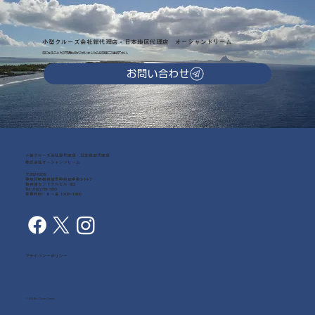
小型クルーズ会社総代理店・日本地区代理店 オーシャンドリーム
気になることやご不明な点がございましたらお気軽にご連絡下さい。
お問い合わせ
小型クルーズ会社総代理店・日本地区代理店
株式会社オーシャンドリーム
〒252-0239
神奈川県相模原市中央区中央3-14-7
相模原セントラルビル 602
Tel: (042)768-7203
営業時間：月～金 10:00~18:00
プライバシーポリシー
© 2026 by Ocean Dream