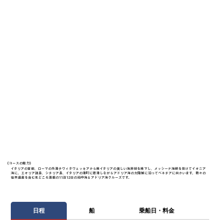
《​コースの魅力》
イタリアの首都、ローマの外港チヴィタヴェッキアから南イタリアの美しい海岸線を南下し、メッシーナ海峡を抜けてイオニア
海に。エオリア諸島、シチリア島、イタリアの港町に寄港しながらアドリア海の大陸側に沿ってベネチアに向かいます。数々の
世界遺産を含む見どころ満載の11泊12日の地中海＆アドリア海クルーズです。
日程
船
乗船日・料金