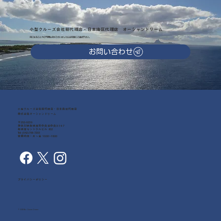
小型クルーズ会社総代理店・日本地区代理店 オーシャンドリーム
気になることやご不明な点がございましたらお気軽にご連絡下さい。
お問い合わせ
小型クルーズ会社総代理店・日本地区代理店
株式会社オーシャンドリーム
〒252-0239
神奈川県相模原市中央区中央3-14-7
相模原セントラルビル 602
Tel: (042)768-7203
営業時間：月～金 10:00~18:00
プライバシーポリシー
© 2026 by Ocean Dream