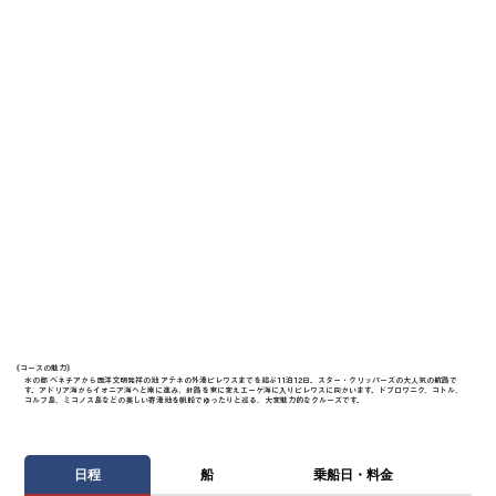
《​コースの魅力》
水の都 ベネチアから西洋文明発祥の地 アテネの外港ピレウスまでを結ぶ11泊12日。スター・クリッパーズの大人気の航路で
す。アドリア海からイオニア海へと南に進み、針路を東に変えエーゲ海に入りピレウスに向かいます。ドブロヴニク、コトル、
コルフ島、ミコノス島などの美しい寄港地を帆船でゆったりと巡る、大変魅力的なクルーズです。
日程
船
乗船日・料金