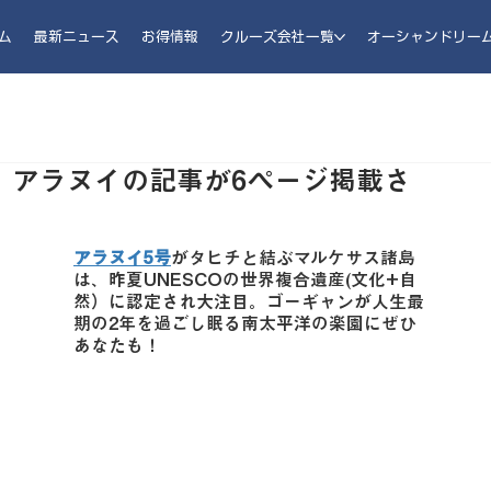
ム
最新ニュース
お得情報
クルーズ会社一覧
オーシャンドリー
に、アラヌイの記事が6ページ掲載さ
アラヌイ5号
がタヒチと結ぶマルケサス諸島
は、昨夏UNESCOの世界複合遺産(文化+自
然）に認定され大注目。ゴーギャンが人生最
期の2年を過ごし眠る南太平洋の楽園にぜひ
あなたも！