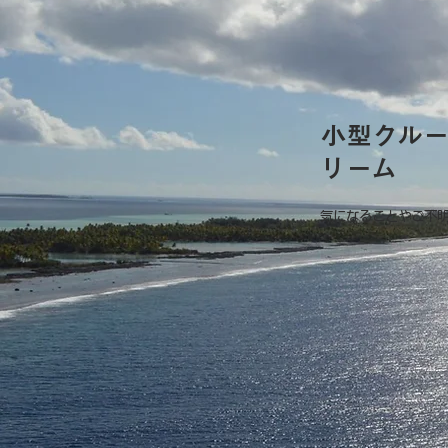
2027年 秘境オーストラル諸
2027年 
小型クル
島が身近に
島が身近に
リーム
気になることやご不