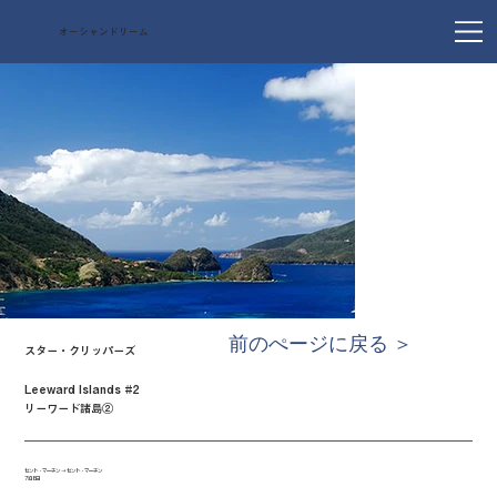
オーシャンドリーム
前のぺージに戻る ＞
スター・クリッパーズ
Leeward Islands #2
リーワード諸島②
セント・マーチン → セント・マーチン
7泊8日