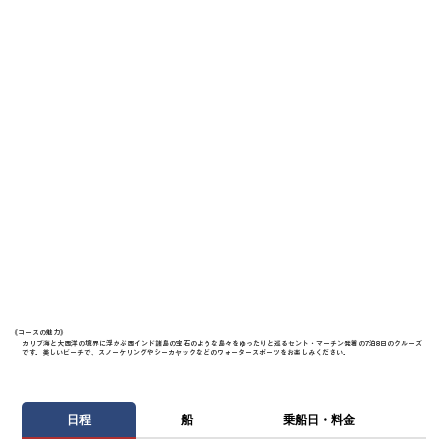
《​コースの魅力》
カリブ海と大西洋の境界に浮かぶ西インド諸島の宝石のような島々をゆったりと巡るセント・マーチン発着の7泊8日のクルーズ
です。美しいビーチで、スノーケリングやシーカヤックなどのウォータースポーツをお楽しみください。
日程
船
乗船日・料金